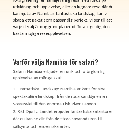
fotografering, en familjevänlig resa med fokus på
utbildning och upplevelse, eller en lugnare resa där du
kan njuta av Namibias fantastiska landskap, kan vi
skapa ett paket som passar dig perfekt. Vi ser till att
varje detalj är noggrant planerad för att ge dig den
bästa möjliga reseupplevelsen.
Varför välja Namibia för safari?
Safari i Namibia erbjuder en unik och oförglömlig
upplevelse av många skäl:
Dramatiska Landskap: Namibia är känt för sina
spektakulära landskap, från de röda sanddynerna i
Sossusvlei till den enorma Fish River Canyon.
Rikt Djurliv: Landet erbjuder fantastiska safariturer
där du kan se allt från de stora savanndjuren till
sällsynta och endemiska arter.