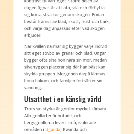
kontrast till vårt eget. Större delen av
dagen ägnas åt att äta, vila och förflytta
sig korta sträckor genom skogen. Födan
består främst av blad, skott, frukt och bark,
och varje dag anpassas efter vad skogen
erbjuder.
När kvällen närmar sig bygger varje individ
sitt eget sovbo av grenar och blad. Ungar
bygger ofta sina bon nära sin mor, medan
silverryggen placerar sig där han bäst kan
skydda gruppen. Morgonen därpå lämnas
bona bakom, och familjen fortsätter sin
vandring.
Utsatthet i en känslig värld
Trots sin styrka är gorillor mycket sårbara.
Alla gorillarter är hotade, och
bergsgorillorna lever i små, isolerade
områden i
Uganda
, Rwanda och